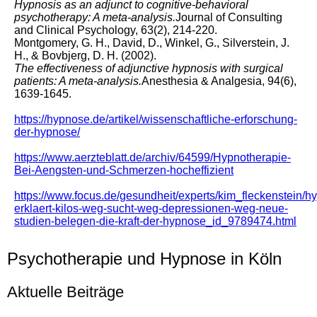
Hypnosis as an adjunct to cognitive-behavioral
psychotherapy: A meta-analysis.
Journal of Consulting
and Clinical Psychology, 63(2), 214-220.
Montgomery, G. H., David, D., Winkel, G., Silverstein, J.
H., & Bovbjerg, D. H. (2002).
The effectiveness of adjunctive hypnosis with surgical
patients: A meta-analysis.
Anesthesia & Analgesia, 94(6),
1639-1645.
https://hypnose.de/artikel/wissenschaftliche-erforschung-
der-hypnose/
https://www.aerzteblatt.de/archiv/64599/Hypnotherapie-
Bei-Aengsten-und-Schmerzen-hocheffizient
https://www.focus.de/gesundheit/experts/kim_fleckenstein/h
erklaert-kilos-weg-sucht-weg-depressionen-weg-neue-
studien-belegen-die-kraft-der-hypnose_id_9789474.html
Psychotherapie und Hypnose in Köln
Aktuelle Beiträge