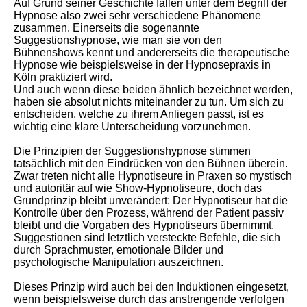
Auf Grund seiner Geschichte fallen unter dem Begriff der
Hypnose also zwei sehr verschiedene Phänomene
zusammen. Einerseits die sogenannte
Suggestionshypnose, wie man sie von den
Bühnenshows kennt und andererseits die therapeutische
Hypnose wie beispielsweise in der Hypnosepraxis in
Köln praktiziert wird.
Und auch wenn diese beiden ähnlich bezeichnet werden,
haben sie absolut nichts miteinander zu tun. Um sich zu
entscheiden, welche zu ihrem Anliegen passt, ist es
wichtig eine klare Unterscheidung vorzunehmen.
Die Prinzipien der Suggestionshypnose stimmen
tatsächlich mit den Eindrücken von den Bühnen überein.
Zwar treten nicht alle Hypnotiseure in Praxen so mystisch
und autoritär auf wie Show-Hypnotiseure, doch das
Grundprinzip bleibt unverändert: Der Hypnotiseur hat die
Kontrolle über den Prozess, während der Patient passiv
bleibt und die Vorgaben des Hypnotiseurs übernimmt.
Suggestionen sind letztlich versteckte Befehle, die sich
durch Sprachmuster, emotionale Bilder und
psychologische Manipulation auszeichnen.
Dieses Prinzip wird auch bei den Induktionen eingesetzt,
wenn beispielsweise durch das anstrengende verfolgen