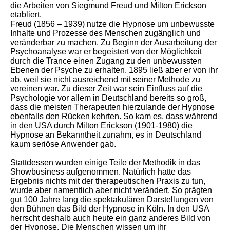
die Arbeiten von Siegmund Freud und Milton Erickson
etabliert.
Freud (1856 – 1939) nutze die Hypnose um unbewusste
Inhalte und Prozesse des Menschen zugänglich und
veränderbar zu machen. Zu Beginn der Ausarbeitung der
Psychoanalyse war er begeistert von der Möglichkeit
durch die Trance einen Zugang zu den unbewussten
Ebenen der Psyche zu erhalten. 1895 ließ aber er von ihr
ab, weil sie nicht ausreichend mit seiner Methode zu
vereinen war. Zu dieser Zeit war sein Einfluss auf die
Psychologie vor allem in Deutschland bereits so groß,
dass die meisten Therapeuten hierzulande der Hypnose
ebenfalls den Rücken kehrten. So kam es, dass während
in den USA durch Milton Erickson (1901-1980) die
Hypnose an Bekanntheit zunahm, es in Deutschland
kaum seriöse Anwender gab.
Stattdessen wurden einige Teile der Methodik in das
Showbusiness aufgenommen. Natürlich hatte das
Ergebnis nichts mit der therapeutischen Praxis zu tun,
wurde aber namentlich aber nicht verändert. So prägten
gut 100 Jahre lang die spektakulären Darstellungen von
den Bühnen das Bild der Hypnose in Köln. In den USA
herrscht deshalb auch heute ein ganz anderes Bild von
der Hypnose. Die Menschen wissen um ihr