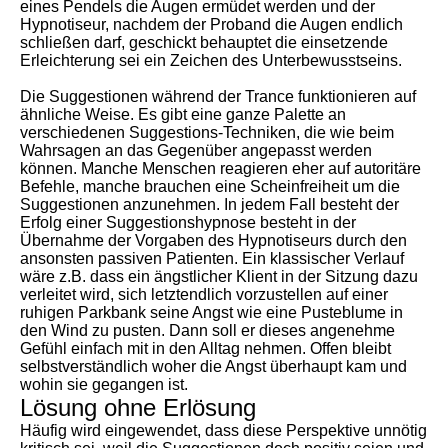
eines Pendels die Augen ermüdet werden und der
Hypnotiseur, nachdem der Proband die Augen endlich
schließen darf, geschickt behauptet die einsetzende
Erleichterung sei ein Zeichen des Unterbewusstseins.
Die Suggestionen während der Trance funktionieren auf
ähnliche Weise. Es gibt eine ganze Palette an
verschiedenen Suggestions-Techniken, die wie beim
Wahrsagen an das Gegenüber angepasst werden
können. Manche Menschen reagieren eher auf autoritäre
Befehle, manche brauchen eine Scheinfreiheit um die
Suggestionen anzunehmen. In jedem Fall besteht der
Erfolg einer Suggestionshypnose besteht in der
Übernahme der Vorgaben des Hypnotiseurs durch den
ansonsten passiven Patienten. Ein klassischer Verlauf
wäre z.B. dass ein ängstlicher Klient in der Sitzung dazu
verleitet wird, sich letztendlich vorzustellen auf einer
ruhigen Parkbank seine Angst wie eine Pusteblume in
den Wind zu pusten. Dann soll er dieses angenehme
Gefühl einfach mit in den Alltag nehmen. Offen bleibt
selbstverständlich woher die Angst überhaupt kam und
wohin sie gegangen ist.
Lösung ohne Erlösung
Häufig wird eingewendet, dass diese Perspektive unnötig