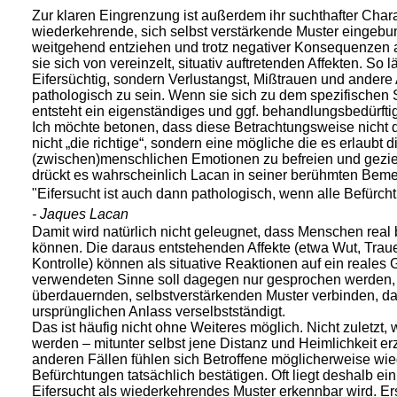
Zur klaren Eingrenzung ist außerdem ihr suchthafter Chara
wiederkehrende, sich selbst verstärkende Muster eingebund
weitgehend entziehen und trotz negativer Konsequenzen a
sie sich von vereinzelt, situativ auftretenden Affekten. So 
Eifersüchtig, sondern Verlustangst, Mißtrauen und ander
pathologisch zu sein. Wenn sie sich zu dem spezifische
entsteht ein eigenständiges und ggf. behandlungsbedürf
Ich möchte betonen, dass diese Betrachtungsweise nicht d
nicht „die richtige“, sondern eine mögliche die es erlaubt 
(zwischen)menschlichen Emotionen zu befreien und gezie
drückt es wahrscheinlich Lacan in seiner berühmten Bem
"Eifersucht ist auch dann pathologisch, wenn alle Befürc
- Jaques Lacan
Damit wird natürlich nicht geleugnet, dass Menschen real
können. Die daraus entstehenden Affekte (etwa Wut, Trau
Kontrolle) können als situative Reaktionen auf ein reales 
verwendeten Sinne soll dagegen nur gesprochen werden,
überdauernden, selbstverstärkenden Muster verbinden, da
ursprünglichen Anlass verselbstständigt.
Das ist häufig nicht ohne Weiteres möglich. Nicht zuletzt, 
werden – mitunter selbst jene Distanz und Heimlichkeit er
anderen Fällen fühlen sich Betroffene möglicherweise wie
Befürchtungen tatsächlich bestätigen. Oft liegt deshalb ei
Eifersucht als wiederkehrendes Muster erkennbar wird. Ers