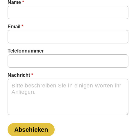
Nachricht
Name
*
Name
Email
Email
*
Telefonnummer
Nachricht
*
Abschicken