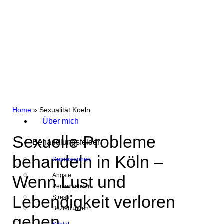
Home
»
Sexualität Koeln
Über mich
Sexuelle Probleme
Behandlungsfelder
behandeln in Köln –
Depressionen
Ängste
Wenn Lust und
Persönlichkeit
Lebendigkeit verloren
Stress
Beziehungen
gehen