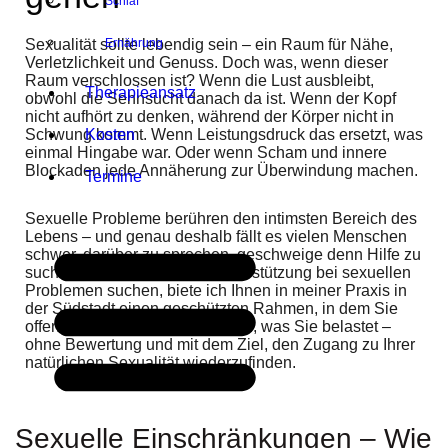
Schlaf
Sexualität sollte lebendig sein – ein Raum für Nähe,
Ernährung
Verletzlichkeit und Genuss. Doch was, wenn dieser
Raum verschlossen ist? Wenn die Lust ausbleibt,
Therapieansatz
obwohl die Sehnsucht danach da ist. Wenn der Kopf
nicht aufhört zu denken, während der Körper nicht in
Schwung kommt. Wenn Leistungsdruck das ersetzt, was
Kosten
einmal Hingabe war. Oder wenn Scham und innere
Blockaden jede Annäherung zur Überwindung machen.
Termine
Sexuelle Probleme berühren den intimsten Bereich des
Lebens – und genau deshalb fällt es vielen Menschen
schwer, darüber zu sprechen, geschweige denn Hilfe zu
suchen. Wenn Sie in Köln Unterstützung bei sexuellen
Problemen suchen, biete ich Ihnen in meiner Praxis in
der Südstadt einen geschützten Rahmen, in dem Sie
offen über das sprechen können, was Sie belastet –
ohne Bewertung und mit dem Ziel, den Zugang zu Ihrer
natürlichen Sexualität wiederzufinden.
Sexuelle Einschränkungen – Wie