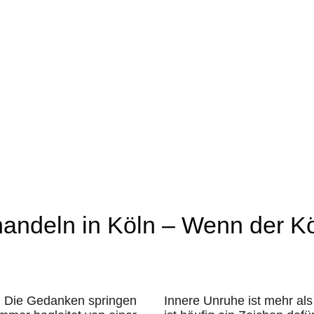
andeln in Köln – Wenn der Kö
n. Die Gedanken springen
Innere Unruhe ist mehr al