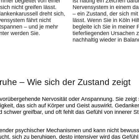
mer begleitet von einer
ist häufig ein Zeichen dafü
ch nicht greifen lässt.
Nervensystem in einem dau
nkenkarussell dreht sich,
– ein Zustand, der sich mit 
vensystem fährt nicht
lässt. Wenn Sie in Köln Hi
ntspannen – und je mehr
begleite ich Sie in meiner 
nter werden Sie.
tieferliegenden Ursachen 
nachhaltig wieder in Balan
uhe – Wie sich der Zustand zeigt
 vorübergehende Nervosität oder Anspannung. Sie zeigt 
igkeit, das sich auf Körper und Geist auswirkt. Gedanke
 schwer greifbar, und oft fehlt das Gefühl von innerer Sta
iegender psychischer Mechanismen und kann nicht bewuss
ht, sich zu beruhigen, desto intensiver wird das Gefühl,