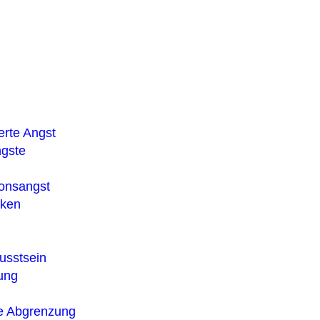
erte Angst
ngste
ionsangst
cken
usstsein
ung
e Abgrenzung