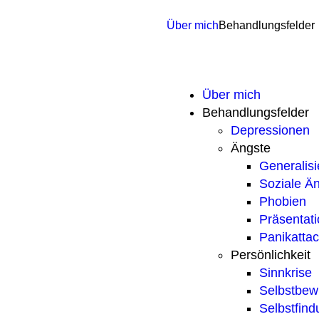
Über mich
Behandlungsfelder
Über mich
Behandlungsfelder
Depressionen
Ängste
Generalisi
Soziale Ä
Phobien
Präsentat
Panikatta
Persönlichkeit
Sinnkrise
Selbstbew
Selbstfind