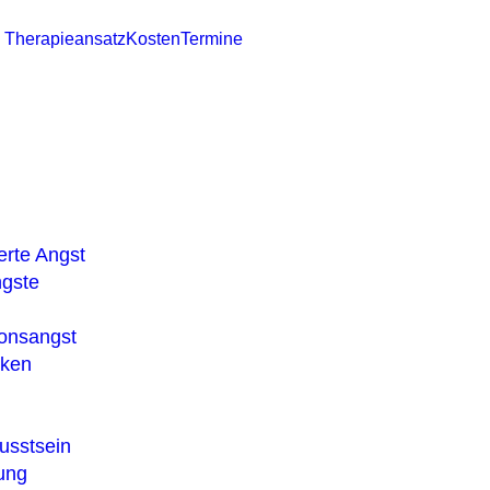
Therapieansatz
Kosten
Termine
erte Angst
ngste
ionsangst
cken
usstsein
ung