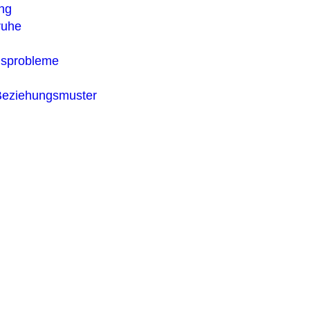
ng
ruhe
gsprobleme
Beziehungsmuster