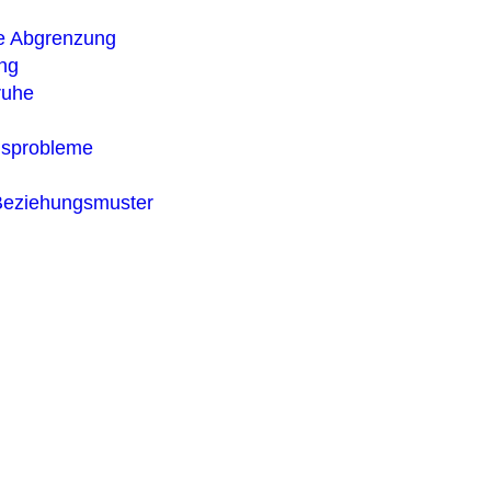
e Abgrenzung
ng
ruhe
gsprobleme
Beziehungsmuster