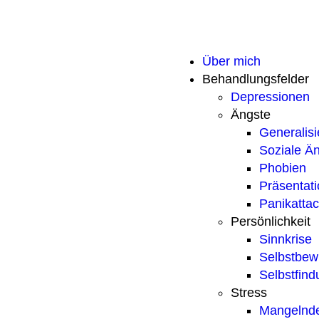
Über mich
Behandlungsfelder
Depressionen
Ängste
Generalisi
Soziale Ä
Phobien
Präsentat
Panikatta
Persönlichkeit
Sinnkrise
Selbstbew
Selbstfind
Stress
Mangelnd