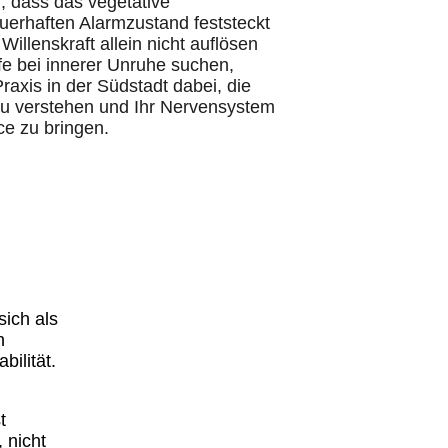
r, dass das vegetative
erhaften Alarmzustand feststeckt
Willenskraft allein nicht auflösen
lfe bei innerer Unruhe suchen,
Praxis in der Südstadt dabei, die
zu verstehen und Ihr Nervensystem
ce zu bringen.
sich als
n
bilität.
t
 nicht