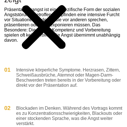
Präsentationsangst ist eine spezifische Form der sozialen
Angststörung. Betroffene empfinden eine intensive Furcht
vor Situationen, in denen sie vor anderen sprechen,
präsentieren oder sich exponieren müssen. Das
Besondere: Die eigene Kompetenz und Vorbereitung
spielen oft keine Rolle – die Angst übernimmt unabhängig
davon.
01
Intensive körperliche Symptome. Herzrasen, Zittern,
Schweißausbrüche, Atemnot oder Magen-Darm-
Beschwerden treten bereits in der Vorbereitung oder
direkt vor der Präsentation auf.
02
Blockaden im Denken. Während des Vortrags kommt
es zu Konzentrationsschwierigkeiten, Blackouts oder
einer stockenden Sprache, was die Angst weiter
verstärkt.