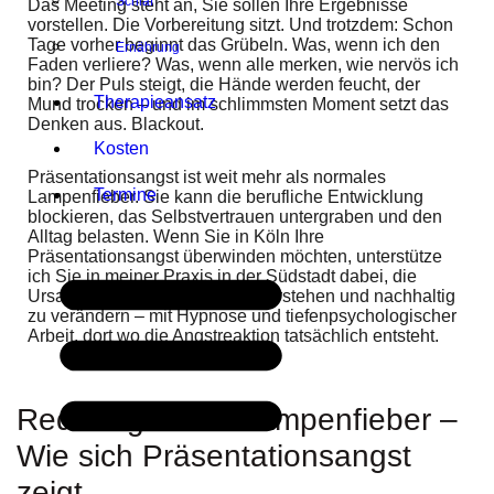
Schlaf
Das Meeting steht an, Sie sollen Ihre Ergebnisse
vorstellen. Die Vorbereitung sitzt. Und trotzdem: Schon
Tage vorher beginnt das Grübeln. Was, wenn ich den
Ernährung
Faden verliere? Was, wenn alle merken, wie nervös ich
bin? Der Puls steigt, die Hände werden feucht, der
Therapieansatz
Mund trocken – und im schlimmsten Moment setzt das
Denken aus. Blackout.
Kosten
Präsentationsangst ist weit mehr als normales
Termine
Lampenfieber. Sie kann die berufliche Entwicklung
blockieren, das Selbstvertrauen untergraben und den
Alltag belasten. Wenn Sie in Köln Ihre
Präsentationsangst überwinden möchten, unterstütze
ich Sie in meiner Praxis in der Südstadt dabei, die
Ursachen hinter der Angst zu verstehen und nachhaltig
zu verändern – mit Hypnose und tiefenpsychologischer
Arbeit, dort wo die Angstreaktion tatsächlich entsteht.
Redeangst und Lampenfieber –
Wie sich Präsentationsangst
zeigt