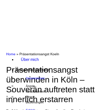
Home
»
Präsentationsangst Koeln
Über mich
Präsentationsangst
Behandlungsfelder
überwinden in Köln –
Depressionen
Ängste
Souverän auftreten statt
Persönlichkeit
innerlich erstarren
Stress
Beziehungen