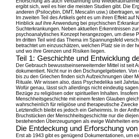
Erforschung als auch Verbannung und Wiederaufnahme 
ergibt sich, weil es hier die meisten Studien gibt. Die E
anderen (Psilocybin, DMT, Mescalin usw.) übertragen, we
Im zweiten Teil des Artikels geht es um ihren Effekt au
Hinblick auf ihre Anwendung bei psychischen Erkranku
Suchterkrankungen. Neben aktuellen Erkenntnissen zur
psychoanalytisches Konzept herangezogen, um diese P
Im dritten Teil wird das Thema im Spannungsfeld versc
betrachtet um einzuschätzen, welchen Platz sie in der
und wo ihre Grenzen und Risiken liegen.
Teil 1: Geschichte und Entwicklung d
Der Gebrauch bewusstseinserweiternder Mittel ist seit 
dokumentiert. Nicht nur in den Dschungelgebieten. Von 
bis zu den Griechen finden sich Aufzeichnungen über M
Rituale. Wir wissen also, dass Psychedelika seit Jahrt
Wofür genau, lässt sich allerdings nicht eindeutig sage
Bezüge zu religiösen oder spirituellen Inhalten. Insofern
Menschheitsgeschichte mit einem festen Glauben gleic
wahrscheinlich für religiöse und therapeutische Zwecke 
Letztendlich bleibt es jedoch ein Geheimnis. In der Anthr
Bruchstücken der Menschheitsgeschichte nur die diejen
bestehenden Überzeugungen als ewige Wahrheiten ersche
Die Entdeckung und Erforschung vo
Erst ab 1943 gibt es genügend Dokumentationen, um ein e