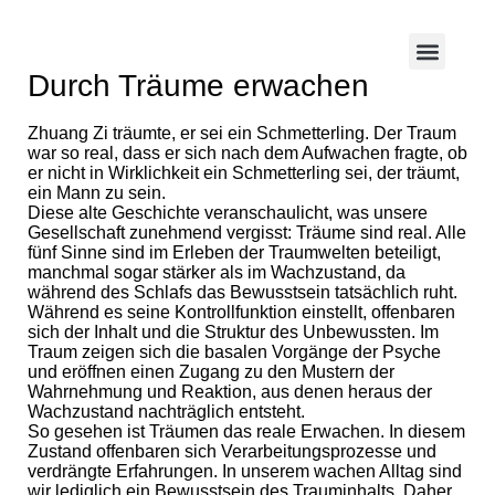
Durch Träume erwachen
Zhuang Zi träumte, er sei ein Schmetterling. Der Traum
war so real, dass er sich nach dem Aufwachen fragte, ob
er nicht in Wirklichkeit ein Schmetterling sei, der träumt,
ein Mann zu sein.
Diese alte Geschichte veranschaulicht, was unsere
Gesellschaft zunehmend vergisst: Träume sind real. Alle
fünf Sinne sind im Erleben der Traumwelten beteiligt,
manchmal sogar stärker als im Wachzustand, da
während des Schlafs das Bewusstsein tatsächlich ruht.
Während es seine Kontrollfunktion einstellt, offenbaren
sich der Inhalt und die Struktur des Unbewussten. Im
Traum zeigen sich die basalen Vorgänge der Psyche
und eröffnen einen Zugang zu den Mustern der
Wahrnehmung und Reaktion, aus denen heraus der
Wachzustand nachträglich entsteht.
So gesehen ist Träumen das reale Erwachen. In diesem
Zustand offenbaren sich Verarbeitungsprozesse und
verdrängte Erfahrungen. In unserem wachen Alltag sind
wir lediglich ein Bewusstsein des Trauminhalts. Daher