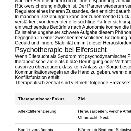
war. Der Betroffene lernt nicht, innere Spannung zu hal
Rückversicherung möglich ist. Der Partner wiederum v
Regulator eines inneren Zustandes, den er nicht dauerha
In manchen Beziehungen kann der zunehmende Druck 
verstärken, vor denen der eifersüchtige Partner sich ur
ein wachsendes Bedürfnis nach Autonomie können die F
Es ist eine ungeheuer schwere Aufgabe diesem Phänom
begegnen. In einer zwischenmenschlichen Beziehung br
Geduld und innere Stabilität um mit dieser Herausfor
Psychotherapie bei Eifersucht
Wenn Eifersucht als Syndrom mit psychodynamischer Fu
therapeutische Ziele als bloße Beruhigung oder Verhalten
davon zu überzeugen, dass kein Anlass zur Sorge beste
Kommunikationsregeln an die Hand zu geben, wenn die 
Konfliktfunktion erfüllt.
Therapeutisch zentral sind vielmehr folgende Prozesse:
Therapeutischer Fokus
Ziel
Affektdifferenzierung
Herausarbeiten, welche Affek
Ohnmacht, Neid.
Konfliktverständnis
Klären, ob Bindung, Selbstwe