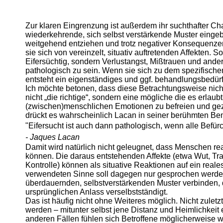
Zur klaren Eingrenzung ist außerdem ihr suchthafter Cha
wiederkehrende, sich selbst verstärkende Muster eingebu
weitgehend entziehen und trotz negativer Konsequenzen
sie sich von vereinzelt, situativ auftretenden Affekten. S
Eifersüchtig, sondern Verlustangst, Mißtrauen und and
pathologisch zu sein. Wenn sie sich zu dem spezifisc
entsteht ein eigenständiges und ggf. behandlungsbedü
Ich möchte betonen, dass diese Betrachtungsweise nicht
nicht „die richtige“, sondern eine mögliche die es erlaub
(zwischen)menschlichen Emotionen zu befreien und gez
drückt es wahrscheinlich Lacan in seiner berühmten B
"Eifersucht ist auch dann pathologisch, wenn alle Befü
- Jaques Lacan
Damit wird natürlich nicht geleugnet, dass Menschen re
können. Die daraus entstehenden Affekte (etwa Wut, Tr
Kontrolle) können als situative Reaktionen auf ein reale
verwendeten Sinne soll dagegen nur gesprochen werde
überdauernden, selbstverstärkenden Muster verbinden, 
ursprünglichen Anlass verselbstständigt.
Das ist häufig nicht ohne Weiteres möglich. Nicht zuletzt
werden – mitunter selbst jene Distanz und Heimlichkeit 
anderen Fällen fühlen sich Betroffene möglicherweise w