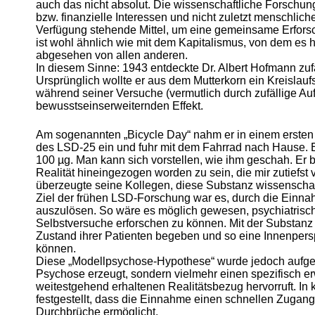
auch das nicht absolut. Die wissenschaftliche Forschung 
bzw. finanzielle Interessen und nicht zuletzt menschliche
Verfügung stehende Mittel, um eine gemeinsame Erfor
ist wohl ähnlich wie mit dem Kapitalismus, von dem es he
abgesehen von allen anderen.
In diesem Sinne: 1943 entdeckte Dr. Albert Hofmann zuf
Ursprünglich wollte er aus dem Mutterkorn ein Kreislauf
während seiner Versuche (vermutlich durch zufällige A
bewusstseinserweiternden Effekt.
Am sogenannten „Bicycle Day“ nahm er in einem erste
des LSD-25 ein und fuhr mit dem Fahrrad nach Hause. Ei
100 µg. Man kann sich vorstellen, wie ihm geschah. Er be
Realität hineingezogen worden zu sein, die mir zutiefst 
überzeugte seine Kollegen, diese Substanz wissenschaft
Ziel der frühen LSD-Forschung war es, durch die Einnah
auszulösen. So wäre es möglich gewesen, psychiatrisc
Selbstversuche erforschen zu können. Mit der Substanz wo
Zustand ihrer Patienten begeben und so eine Innenpe
können.
Diese „Modellpsychose-Hypothese“ wurde jedoch aufgeg
Psychose erzeugt, sondern vielmehr einen spezifisch e
weitestgehend erhaltenen Realitätsbezug hervorruft. In
festgestellt, dass die Einnahme einen schnellen Zugan
Durchbrüche ermöglicht.