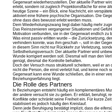
Gegenwart wiederherzustellen. Der aktuelle Partner wir
erlebt, sondern ist zugleich Projektionsfläche für eine ä
heutige Szene – ein Blick, eine Nachricht, ein verspä
aktiviert eine frühere psychische Organisation. Die Geg
ohne dass dies bewusst erlebt werden muss.
Dem Wiederholungszwang liegt dabei häufig mehr zugru
Das Reinszenieren vergangener Situationen und Gefühle
Motivation verbunden, sie in der Gegenwart endlich zu 
Was einst passiv erlitten wurde – die Zurücksetzung, de
verhindern konnte, was ihm geschah –, soll in der Gegen
in diesem Sinn nicht nur Rückkehr zur Verletzung, sonde
Selbstheilungsversuch: Der aktuelle Partner wird unbewuss
Wunde korrigiert werden soll. Diesmal will man den Ver
genügt, diesmal die Kontrolle behalten.
Doch der Versuch muss strukturell scheitern, weil er an d
nicht die Person, die einst verletzt hat, und keine noch
Gegenwart kann eine Wunde schließen, die in einer ver
Beziehungserfahrung liegt.
Die Rolle des Partners
In Beziehungen entsteht häufig ein komplementäres Muste
der andere versucht sie zu geben. Er erklärt, beruhigt, re
Konflikte oder schränkt seine Freiheit ein. Für kurze Zei
stabilisiert es jedoch häufig den Kreislauf.
Denn jede Beruhigung bestätigt implizit, dass die eifer